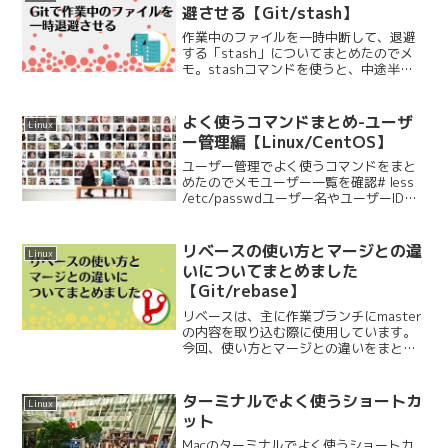
ランチに関するコマンド...
避させる【Git/stash】
作業中のファイルを一時中断して、退避
する「stash」についてまとめたのでメ
モ。stashコマンドを使うと、中途半端
な作業の途中でコミットする必要があり
ません。退避させたいファイルを、一時
的に違う場所によけておくイメージで
よく使うコマンドまとめ-ユーザ
Linux
す。基本のコマンド...
ー管理編【Linux/CentOS】
ユーザー管理でよく使うコマンドをまと
めたのでメモユーザー一覧を確認# less
/etc/passwdユーザー名やユーザーID、
ホームディレクトリやログインシェルは
「/etc/passwd」に記載されています。
lessコマンドでファイルの中...
リベースの使い方とマージとの違
Linux
いについてまとめました
【Git/rebase】
リベースは、主に作業ブランチにmaster
の内容を取り込む際に使用しています。
今回、使い方とマージとの違いをまとめ
たのでメモ。仮にこのようなツリーがあ
ったとします。※見やすいようにGitクラ
イアントの『GitKraken』の画面をキャプ
ターミナルでよく使うショートカ
Linux
チャ...
ット
Macのターミナルでよく使うショートカ