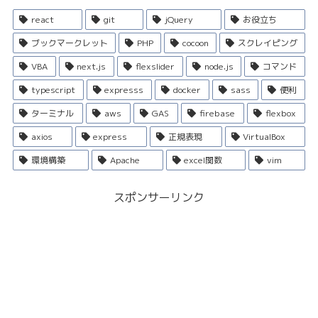
react
git
jQuery
お役立ち
ブックマークレット
PHP
cocoon
スクレイピング
VBA
next.js
flexslider
node.js
コマンド
typescript
expresss
docker
sass
便利
ターミナル
aws
GAS
firebase
flexbox
axios
express
正規表現
VirtualBox
環境構築
Apache
excel関数
vim
スポンサーリンク