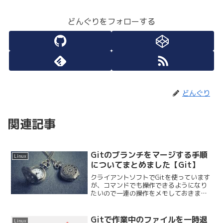
どんぐりをフォローする
どんぐり
関連記事
Gitのブランチをマージする手順
Linux
についてまとめました【Git】
クライアントソフトでGitを使っています
が、コマンドでも操作できるようになり
たいので一連の操作をメモしておきま
す。作業する時、まずブランチを作成&
切り替えます。最終的には作業したブラ
ンチを元のブランチにマージします。ブ
Gitで作業中のファイルを一時退
Linux