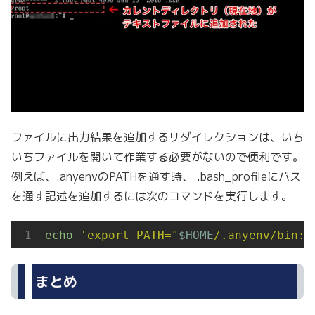
ファイルに出力結果を追加するリダイレクションは、いち
いちファイルを開いて作業する必要がないので便利です。
例えば、.anyenvのPATHを通す時、 .bash_profileにパス
を通す記述を追加するには次のコマンドを実行します。
echo
'export PATH="
$HOME
/.anyenv/bin:
$
まとめ