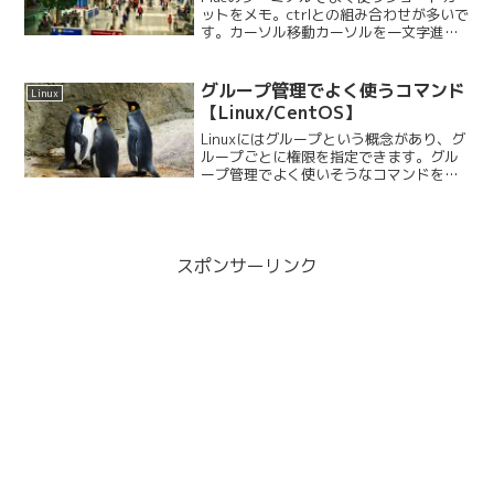
ットをメモ。ctrlとの組み合わせが多いで
す。カーソル移動カーソルを一文字進め
るctrl + f十字キーの→と同じ動きカーソ
ルを一文字戻すctrl + b十字キーの←と同
じ動き行頭に移動ctrl + a...
グループ管理でよく使うコマンド
Linux
【Linux/CentOS】
Linuxにはグループという概念があり、グ
ループごとに権限を指定できます。グル
ープ管理でよく使いそうなコマンドをま
とめたのでメモ。
スポンサーリンク