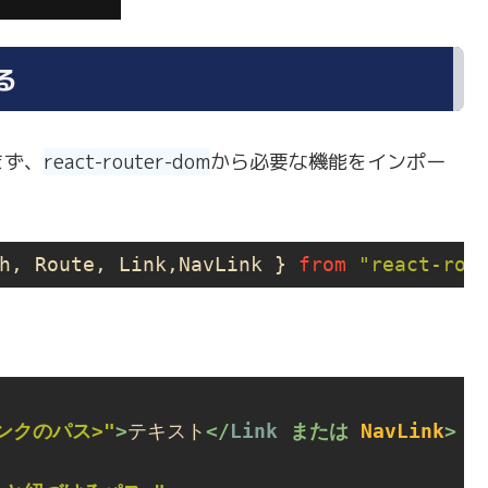
る
まず、
react-router-dom
から必要な機能をインポー
h, Route, Link,NavLink } 
from
"react-rou
ンクのパス>"
>
テキスト
</
Link
 または 
NavLink
>