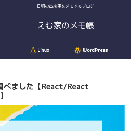
日頃の出来事をメモするブログ
えむ家のメモ帳
Linux
WordPress
ました【React/React
5】