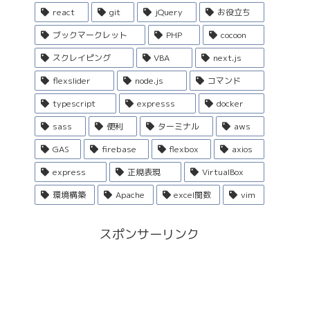
react
git
jQuery
お役立ち
ブックマークレット
PHP
cocoon
スクレイピング
VBA
next.js
flexslider
node.js
コマンド
typescript
expresss
docker
sass
便利
ターミナル
aws
GAS
firebase
flexbox
axios
express
正規表現
VirtualBox
環境構築
Apache
excel関数
vim
スポンサーリンク