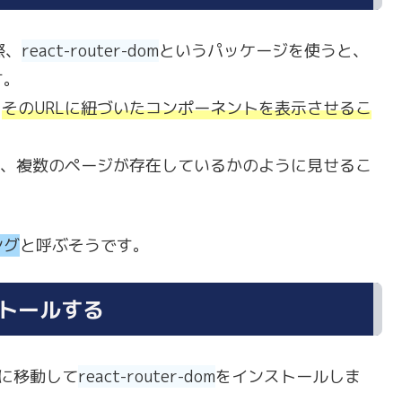
る際、
react-router-dom
というパッケージを使うと、
す。
、
そのURLに紐づいたコンポーネントを表示させるこ
を、複数のページが存在しているかのように見せるこ
ング
と呼ぶそうです。
ンストールする
リに移動して
react-router-dom
をインストールしま