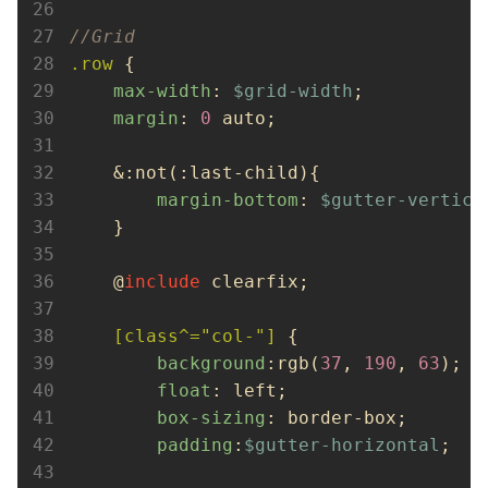
//Grid
.row
 {

max-width
: 
$grid-width
;

margin
: 
0
 auto;

    &:not(:last-child){

margin-bottom
: 
$gutter-vertica
    }

    @
include
 clearfix;

[class^="col-"]
 {

background
:rgb(
37
, 
190
, 
63
);

float
: left;

box-sizing
: border-box;

padding
:
$gutter-horizontal
;
