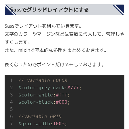
Sassでグリッドレイアウトにする
Sassでレイアウトを組んでいきます。
文字のカラーやマージンなどは変数に代入して、管理しや
すくします。
また、mixinで基本的な処理をまとめておきます。
長くなったのでポイントだけメモしておきます。
// variable COLOR
$color-grey-dark
:
#777
$color-white
:
#fff
$color-black
:
#000
;

//variable GRID
$grid-width
:
100%