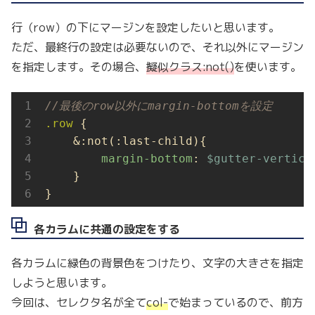
行（row）の下にマージンを設定したいと思います。
ただ、最終行の設定は必要ないので、それ以外にマージン
を指定します。その場合、
擬似クラス:not()
を使います。
//最後のrow以外にmargin-bottomを設定
.row
 {

    &:not(:last-child){

margin-bottom
: 
$gutter-vertica
    }

}
各カラムに共通の設定をする
各カラムに緑色の背景色をつけたり、文字の大きさを指定
しようと思います。
今回は、セレクタ名が全て
col-
で始まっているので、前方