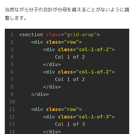
当然ながら分子の合計が分母を越えることがないように調
整します。
<section 
class
=
"grid-wrap"
>

<
div
class
=
"row"
>
<
div
class
=
"col-1-of-2"
>
            Col 1 of 2

</
div
>
<
div
class
=
"col-1-of-2"
>
            Col 1 of 2

</
div
>
</
div
>
<
div
class
=
"row"
>
<
div
class
=
"col-1-of-3"
>
            Col 1 of 3

</
div
>