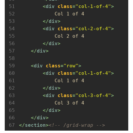
<
div
class
=
"col-1-of-4"
>
            Col 1 of 4

</
div
>
<
div
class
=
"col-2-of-4"
>
            Col 2 of 4

</
div
>
</
div
>
<
div
class
=
"row"
>
<
div
class
=
"col-1-of-4"
>
            Col 1 of 4

</
div
>
<
div
class
=
"col-3-of-4"
>
            Col 3 of 4

</
div
>
</
div
>
</
section
>
<!-- /grid-wrap -->