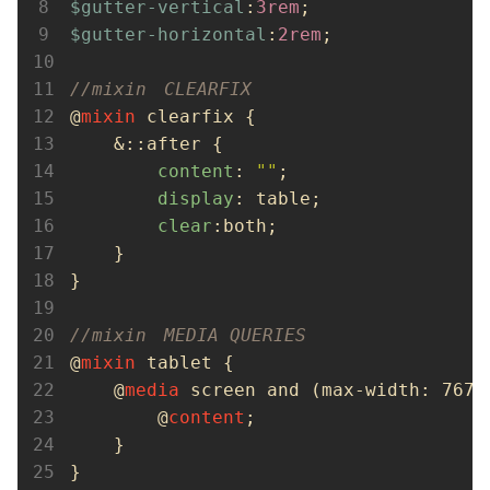
$gutter-vertical
:
3rem
$gutter-horizontal
:
2rem
;

//mixin　CLEARFIX
@
mixin
 clearfix {

    &::after {

content
: 
""
;

display
: table;

clear
:both;

    }

}

//mixin　MEDIA QUERIES
@
mixin
 tablet {

    @
media
 screen and (max-width: 767px
        @
content
;

    }

}
