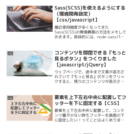
い方gridは要素の表示形式を設定する
displayプロパティの値になります。
Sass(SCSS)を使えるようにする
css
displ...
（環境開発設定）
【css/javascript】
最近使用頻度が多くなってきた
Sass(SCSS)の環境構築の方法をメモして
おきます。具体的には、node-sassパッ
ケージをnpmでローカルにインストール
します。これだけだと意味不明ですが、
調べながら手順をメモしていきます！ち
コンテンツを開閉できる『もっと
css
なみに使用し...
見るボタン』をつくりました
【javascript/jQuery】
ウェブページで、途中まで文章が表示さ
れていて『もっと見る』ボタンをクリッ
クすると、残りのコンテンツが表示され
る動きがあります。今回、リストなどの
長いコンテンツを開閉できるボタンを
javascriptで実装したのでメモ。2024年
要素を上下左右中央に配置してフ
css
1月1日追記...
ッターを下に固定する【CSS】
要素を上下左右中央に配置して、コンテ
ンツ量が少ない時もフッターを画面の下
に固定したい！ってことはよくありま
す。方法は色々ありますが、最近よく使
っている手法をメモ。実装したいレイア