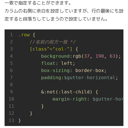
一致で指定することができます。
カラムの右側に余白を設定していますが、行の最後にも設
定すると段落ちしてしまうので設定していません。
.row
 {

//名前の前方一致 */
[class^="col-"]
 {

background
:rgb(
37
, 
190
, 
63
);

float
: left;

box-sizing
: border-box;

padding
:
$gutter-horizontal
;

        &:not(:last-child) {

margin-right
: 
$gutter-hori
        }

    }

}