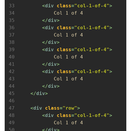
<
div
class
=
"col-1-of-4"
>
            Col 1 of 4

</
div
>
<
div
class
=
"col-1-of-4"
>
            Col 1 of 4

</
div
>
<
div
class
=
"col-1-of-4"
>
            Col 1 of 4

</
div
>
<
div
class
=
"col-1-of-4"
>
            Col 1 of 4

</
div
>
</
div
>
<
div
class
=
"row"
>
<
div
class
=
"col-1-of-4"
>
            Col 1 of 4

</
div
>