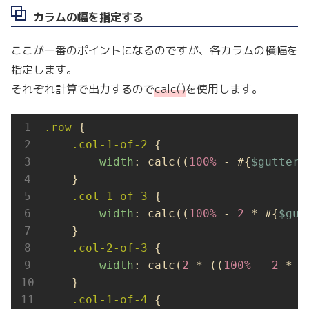
カラムの幅を指定する
ここが一番のポイントになるのですが、各カラムの横幅を
指定します。
それぞれ計算で出力するので
calc()
を使用します。
.row
 {

.col-1-of-2
 {

width
: calc((
100%
 - #{
$gutter-
    }

.col-1-of-3
 {

width
: calc((
100%
 - 
2
 * #{
$gut
    }

.col-2-of-3
 {

width
: calc(
2
 * ((
100%
 - 
2
 * #
    }

.col-1-of-4
 {
