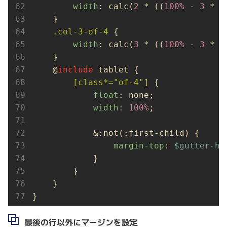
width
: calc(
2
 * ((
100%
 - 
3
 * #
    }

.col-3-of-4
 {

width
: calc(
3
 * ((
100%
 - 
3
 * #
    }

    @
include
 tablet {

[class*="of-4"]
 {

float
: none;

width
: 
100%
;

            &:not(:first-child) {

margin-top
: 
$gutter-ho
            }

        }

    }

}
最後の行以外にマージンを設定