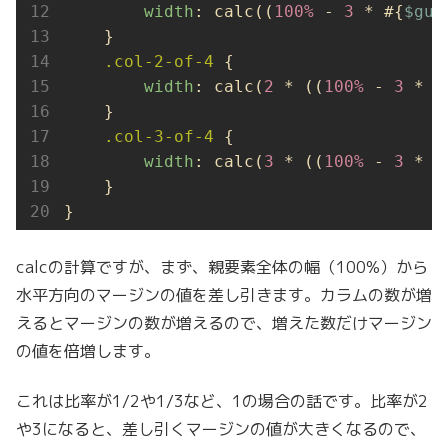
width
: calc((
100%
 - 
3
 * #{
$gut
    }

.col-2-of-4
 {

width
: calc(
2
 * ((
100%
 - 
3
 * #
    }

.col-3-of-4
 {

width
: calc(
3
 * ((
100%
 - 
3
 * #
    }

}
calcの計算ですが、まず、親要素全体の幅（100%）から
水平方向のマージンの値を差し引きます。カラムの数が増
えるとマージンの数が増えるので、増えた数だけマージン
の値を倍増します。
これは比率が1/2や1/3など、1の場合の話です。比率が2
や3になると、差し引くマージンの値が大きくなるので、