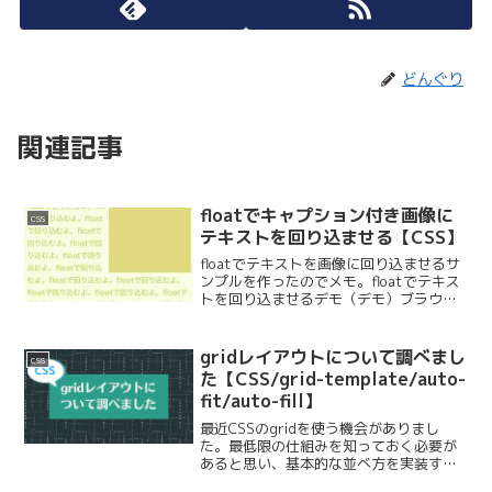
どんぐり
関連記事
floatでキャプション付き画像に
css
テキストを回り込ませる【CSS】
floatでテキストを画像に回り込ませるサ
ンプルを作ったのでメモ。floatでテキス
トを回り込ませるデモ（デモ）ブラウザ
の幅を小さくすると、画像にテキストが
回り込みます。PC版、SP版でも同じコー
ドが使えます。PC版SP版実際の動作はこ
gridレイアウトについて調べまし
css
ちら...
た【CSS/grid-template/auto-
fit/auto-fill】
最近CSSのgridを使う機会がありまし
た。最低限の仕組みを知っておく必要が
あると思い、基本的な並べ方を実装する
方法をまとめました。gridの基本的な使