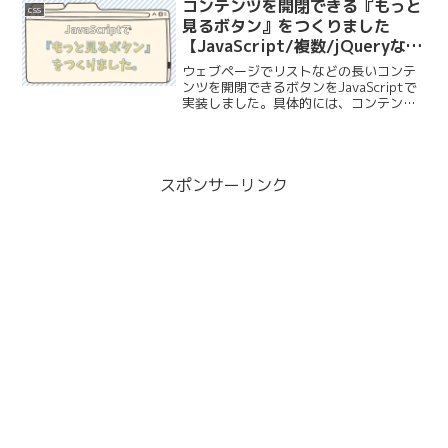
ウトを確認する実装したいレイアウトは
コンテンツを開閉できる『もっと
css
こちらです！要素は上下左右...
見るボタン』をつくりました
【JavaScript/複数/jQueryな
し】
ウェブページでリストなどの長いコンテ
ンツを開閉できるボタンをJavaScriptで
実装しました。具体的には、コンテンツ
が途中まで表示されていて『もっと見
る』ボタンをクリックすると、続きのコ
ンテンツが表示される動きです。以前
jQueryで同じ...
スポンサーリンク