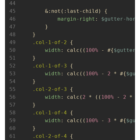
        &:not(:last-child) {

margin-right
: 
$gutter-hori
        }

    }

.col-1-of-2
 {

width
: calc((
100%
 - #{
$gutter-
    }

.col-1-of-3
 {

width
: calc((
100%
 - 
2
 * #{
$gut
    }

.col-2-of-3
 {

width
: calc(
2
 * ((
100%
 - 
2
 * #
    }

.col-1-of-4
 {

width
: calc((
100%
 - 
3
 * #{
$gut
    }

.col-2-of-4
 {
