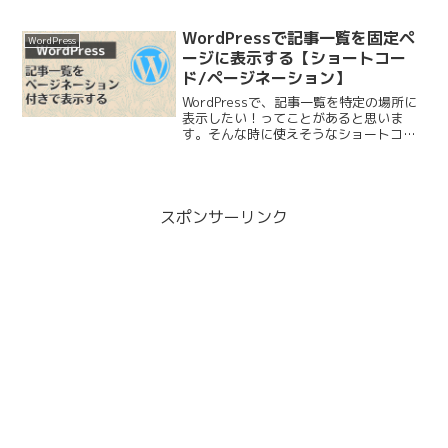
ホームディレクトリやログインシェルは
「/etc/passwd」に記載されています。
lessコマンドでファイルの中...
WordPressで記事一覧を固定ペ
WordPress
ージに表示する【ショートコー
ド/ページネーション】
WordPressで、記事一覧を特定の場所に
表示したい！ってことがあると思いま
す。そんな時に使えそうなショートコー
ドを作成したのでメモ。ページネーショ
ン付きで表示できるので、デフォルトで
出力されるカテゴリーのURLを変えた
い！って時に使えそ...
スポンサーリンク