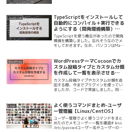
TypeScriptをインストールして
JavaScript
自動的にコンパイル＋実行できる
ようにする（開発環境構築）
【JavaScript】
TypeScriptを使う機会があったので開発
環境を構築しました。忘れそうなのでメ
モしておきます。なお、パソコンはMac
を使っています。Node.jsをインストール
するまずはNode.jsをインストールしま
す。以下のサイトから最新のLTSを...
WordPressテーマCocoonでカ
WordPress
スタム投稿タイプとカスタム分類
を作成して一覧を表示させる
【WordPress/PHP】
カスタム投稿タイプやカスタム分類を追
加する際、今までプラグインを使ってい
ましたが、コードで実装しました。将来
の自分がコピペできるようにメモしてお
きます。なお、使用しているテーマは無
料で使えるCocoonというテーマです。テ
よく使うコマンドまとめ-ユーザ
Linux
ーマの機能も使用し...
ー管理編【Linux/CentOS】
ユーザー管理でよく使うコマンドをまと
めたのでメモユーザー一覧を確認# less
/etc/passwdユーザー名やユーザーID、