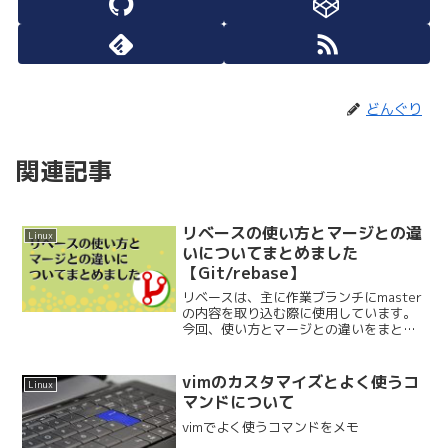
どんぐり
関連記事
リベースの使い方とマージとの違
Linux
いについてまとめました
【Git/rebase】
リベースは、主に作業ブランチにmaster
の内容を取り込む際に使用しています。
今回、使い方とマージとの違いをまとめ
たのでメモ。仮にこのようなツリーがあ
ったとします。※見やすいようにGitクラ
イアントの『GitKraken』の画面をキャプ
vimのカスタマイズとよく使うコ
Linux
チャ...
マンドについて
vimでよく使うコマンドをメモ