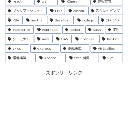
react
git
jQuery
お役立ち
ブックマークレット
PHP
cocoon
スクレイピング
VBA
next.js
flexslider
node.js
コマンド
typescript
expresss
docker
sass
便利
ターミナル
aws
GAS
firebase
flexbox
axios
express
正規表現
VirtualBox
環境構築
Apache
excel関数
vim
スポンサーリンク