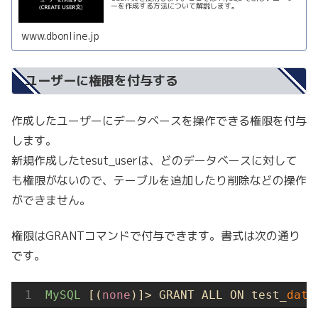
ーを作成する方法について解説します。
www.dbonline.jp
ユーザーに権限を付与する
作成したユーザーにデータベースを操作できる権限を付与
します。
新規作成したtesut_userは、どのデータベースに対して
も権限がないので、テーブルを追加したり削除などの操作
ができません。
権限はGRANTコマンドで付与できます。書式は次の通り
です。
MySQL
 [(
none
)]> GRANT ALL ON test_
data