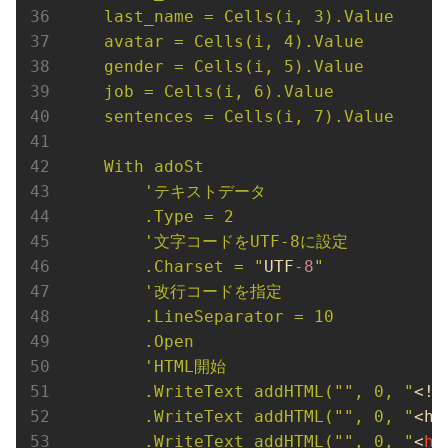
    last_name = Cells(i, 3).Value

    avatar = Cells(i, 4).Value

    gender = Cells(i, 5).Value

    job = Cells(i, 6).Value

    sentences = Cells(i, 7).Value

    With adoSt

        'テキストデータ

        .Type = 2

        '文字コードをUTF-8に設定

        .Charset = "
UTF
-8
"

        '改行コードを指定

        .LineSeparator = 10

        .Open

        'HTML開始

        .WriteText addHTML("", 0, "
<!D
        .WriteText addHTML("", 0, "
<ht
        .WriteText addHTML("", 0, "
<
he