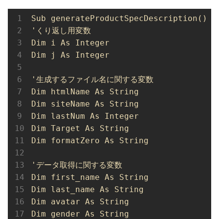
Sub generateProductSpecDescription()

'くり返し用変数

Dim i As Integer

Dim j As Integer

'生成するファイル名に関する変数

Dim htmlName As String

Dim siteName As String

Dim lastNum As Integer

Dim Target As String

Dim formatZero As String

'データ取得に関する変数

Dim first_name As String

Dim last_name As String

Dim avatar As String

Dim gender As String
