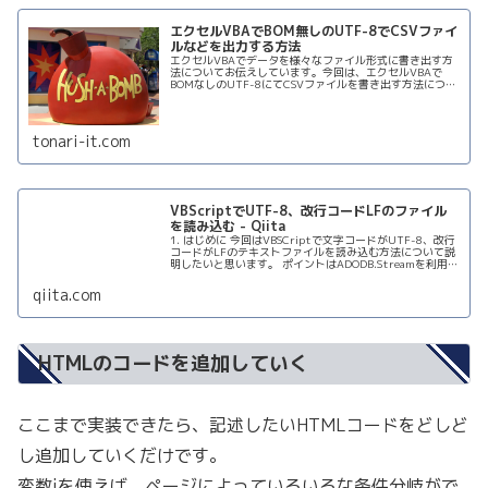
エクセルVBAでBOM無しのUTF-8でCSVファイ
ルなどを出力する方法
エクセルVBAでデータを様々なファイル形式に書き出す方
法についてお伝えしています。今回は、エクセルVBAで
BOMなしのUTF-8にてCSVファイルを書き出す方法につい
てお伝えしていきたいと思います。
tonari-it.com
VBScriptでUTF-8、改行コードLFのファイル
を読み込む - Qiita
1. はじめに 今回はVBSCriptで文字コードがUTF-8、改行
コードがLFのテキストファイルを読み込む方法について説
明したいと思います。 ポイントはADODB.Streamを利用す
ることです。このオブジェクトを利用すると文字コードや
改...
qiita.com
HTMLのコードを追加していく
ここまで実装できたら、記述したいHTMLコードをどしど
し追加していくだけです。
変数iを使えば、ページによっていろいろな条件分岐がで