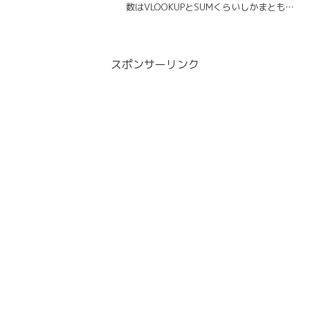
数はVLOOKUPとSUMくらいしかまともに
使えません、、。勉強しなきゃ、、今回
は、VLOOKUP関数ではなくVBAで複数該
当の値を取得したので、コピペできる...
スポンサーリンク