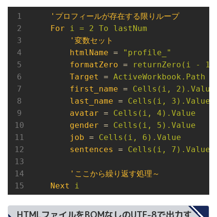
'プロフィールが存在する限りループ
For
i = 2 To lastNum
'変数セット
htmlName
 = 
"profile_"
formatZero
 = 
returnZero(i - 1)
Target
 = 
ActiveWorkbook.Path &
first_name
 = 
Cells(i, 2).Value
last_name
 = 
Cells(i, 3).Value
avatar
 = 
Cells(i, 4).Value
gender
 = 
Cells(i, 5).Value
job
 = 
Cells(i, 6).Value
sentences
 = 
Cells(i, 7).Value
'ここから繰り返す処理～
Next
i
HTMLファイルをBOMなしのUTF-8で出力す