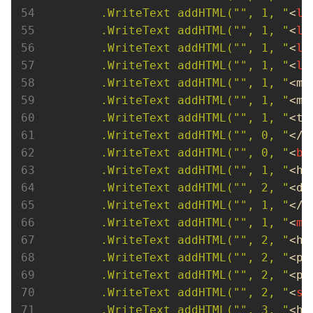
        .WriteText addHTML("", 1, "
<
li
        .WriteText addHTML("", 1, "
<
li
        .WriteText addHTML("", 1, "
<
li
        .WriteText addHTML("", 1, "
<
li
        .WriteText addHTML("", 1, "
<me
        .WriteText addHTML("", 1, "
<me
        .WriteText addHTML("", 1, "
<t
        .WriteText addHTML("", 0, "
</
h
        .WriteText addHTML("", 0, "
<
bo
        .WriteText addHTML("", 1, "
<he
        .WriteText addHTML("", 2, "
<di
        .WriteText addHTML("", 1, "
</h
        .WriteText addHTML("", 1, "
<
ma
        .WriteText addHTML("", 2, "
<h
        .WriteText addHTML("", 2, "
<p 
        .WriteText addHTML("", 2, "
<p 
        .WriteText addHTML("", 2, "
<
se
        .WriteText addHTML("", 3, "
<h2