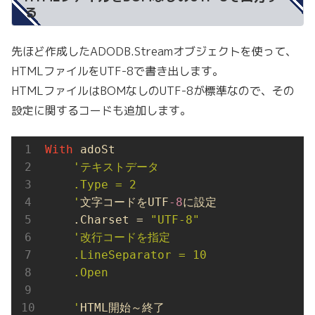
る
先ほど作成したADODB.Streamオブジェクトを使って、
HTMLファイルをUTF-8で書き出します。
HTMLファイルはBOMなしのUTF-8が標準なので、その
設定に関するコードも追加します。
With
 adoSt

'テキストデータ

    .Type = 2

    '
文字コードをUTF
-8
に設定

    .Charset = 
"UTF-8"
'改行コードを指定

    .LineSeparator = 10

    .Open

    '
HTML開始～終了
