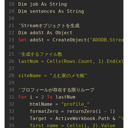
Dim job As String

Dim sentences As String

'Streamオブジェクトを生成

Set
 adoSt = CreateObject(
"ADODB.Stream
'生成するファイル数

lastNum = Cells(Rows.Count, 1).End(xlUp
siteName = "えむ家のメモ帳"

'
For
 i = 
2
To
 lastNum

    htmlName = 
"profile_"
    formatZero = returnZero(i - 
1
)

    Target = ActiveWorkbook.Path & 
"\"
    first_name = Cells(i, 2).Value
