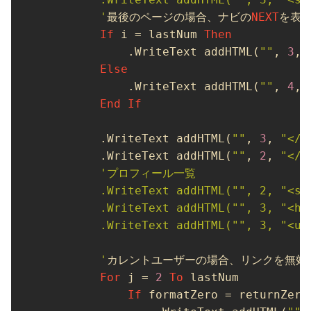
        '
最後のページの場合、ナビの
NEXT
を表示
If
 i = lastNum 
Then
            .WriteText addHTML(
""
, 
3
, 
Else
            .WriteText addHTML(
""
, 
4
, 
End
If
        .WriteText addHTML(
""
, 
3
, 
"</s
        .WriteText addHTML(
""
, 
2
, 
"</d
'プロフィール一覧

        .WriteText addHTML("", 2, "<se
        .WriteText addHTML("", 3, "<h2>
        .WriteText addHTML("", 3, "<ul 
        '
カレントユーザーの場合、リンクを無効に
For
 j = 
2
To
 lastNum

If
 formatZero = returnZero