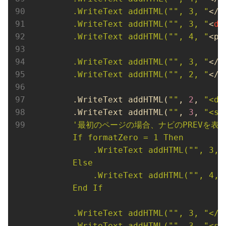
        .WriteText addHTML("", 3, "
</
d
        .WriteText addHTML("", 3, "
<
di
        .WriteText addHTML("", 4, "
<p>
        .WriteText addHTML("", 3, "
</
d
        .WriteText addHTML("", 2, "
</
s
        .WriteText addHTML(
""
, 
2
, 
"<di
        .WriteText addHTML(
""
, 
3
, 
"<sp
'最初のページの場合、ナビのPREVを表示
        If formatZero = 1 Then

            .WriteText addHTML("", 3, "
        Else

            .WriteText addHTML("", 4, 
        End If

        .WriteText addHTML("", 3, "</sp
        .WriteText addHTML("", 3, "<sp