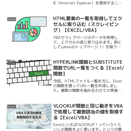
IE（Internet Explorer）を使用すること
が前提でした。しかし2020年にIEのサポ
ートが終了。実質この方法ではスクレイ
ピングができなくなりました、、。そこ...
HTML要素の一覧を取得してエク
Excel
セルに取り込む（スクレイピン
グ）【EXCEL/VBA】
VBAでウェブページのデータを取得し
て、エクセルの表に取り込みます。例と
してyahooのトップページ（）を取り込
んでみます。VBAでウェブページを取り
込む時の対応ブラウザはIEのみです。そ
れ以外のブラウザは使用できません。。
HYPERLINK関数とSUBSTITUTE
Excel
HTMLコードを...
関数でURL一覧をつくる【Excel/
関数】
今回、HTMLファイル一覧を元に、Excel
の関数を使ってURL一覧を作成しまし
た。複数の関数を組み合わせての実装が
難しかったので、忘れないようメモしま
す。完成したURL一覧を確認する完成し
たExcelファイルがこちらです。M列が関
VLOOKUP関数と同じ動きをVBA
Excel
数で作成...
で処理して複数該当の値を取得す
る【Excel/VBA】
ExcelといえばVLOOKUP！っていうくら
いこの関数をよく使います。というか関