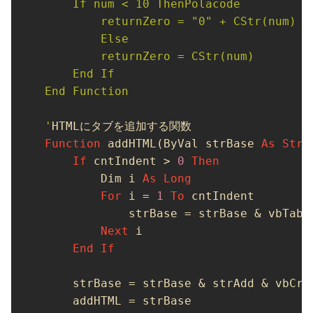
    If num < 10 ThenPolacode

        returnZero = "0" + CStr(num)

        Else

        returnZero = CStr(num)

    End If

End Function

'
Function
 addHTML(ByVal strBase 
As
Stri
If
 cntIndent > 
0
Then
        Dim i 
As
Long
For
 i = 
1
To
 cntIndent

            strBase = strBase & vbTab

Next
 i

End
If
    strBase = strBase & strAdd & vbCr
