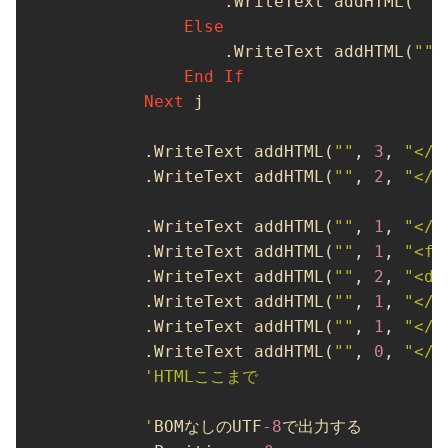
                .WriteText addHTML(
""
,
Else
                .WriteText addHTML(
""
,
End
If
Next
 j

        .WriteText addHTML(
""
, 
3
, 
"</u
        .WriteText addHTML(
""
, 
2
, 
"</s
        .WriteText addHTML(
""
, 
1
, 
"</m
        .WriteText addHTML(
""
, 
1
, 
"<fo
        .WriteText addHTML(
""
, 
2
, 
"<di
        .WriteText addHTML(
""
, 
1
, 
"</f
        .WriteText addHTML(
""
, 
1
, 
"</b
        .WriteText addHTML(
""
, 
0
, 
"</h
'HTMLここまで

        '
BOMなしのUTF
-8
で出力する
