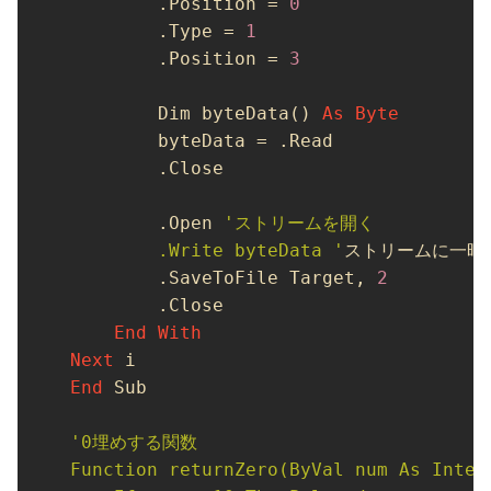
        .Position = 
0
        .Type = 
1
        .Position = 
3
        Dim byteData() 
As
Byte
        byteData = .Read

        .Close

        .Open 
'ストリームを開く

        .Write byteData '
ストリームに一時
        .SaveToFile Target, 
2
        .Close

End
With
Next
End
 Sub

'0埋めする関数

Function returnZero(ByVal num As Intege