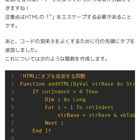
きますね！
注意点はHTMLの「”」をエスケープする必要があること
です。
あと、コードの見栄えをよくするために行の先頭にタブを
追加しました。
これについては次のような関数を作成します。
'HTMLにタブを追加する関数
Function
addHTML(ByVal strBase As Stri
If
cntIndent > 0 Then
Dim
i As Long
For
i = 1 To cntIndent
strBase
 = 
strBase & vbTab
Next
i
End
If