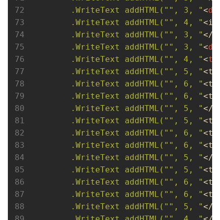
        .WriteText addHTML("", 3, "
<
di
        .WriteText addHTML("", 4, "
<im
        .WriteText addHTML("", 3, "
</
d
        .WriteText addHTML("", 3, "
<
di
        .WriteText addHTML("", 4, "
<
ta
        .WriteText addHTML("", 5, "
<tr
        .WriteText addHTML("", 6, "
<th
        .WriteText addHTML("", 6, "
<td
        .WriteText addHTML("", 5, "
</t
        .WriteText addHTML("", 5, "
<tr
        .WriteText addHTML("", 6, "
<th
        .WriteText addHTML("", 6, "
<td
        .WriteText addHTML("", 5, "
</t
        .WriteText addHTML("", 5, "
<tr
        .WriteText addHTML("", 6, "
<th
        .WriteText addHTML("", 6, "
<td
        .WriteText addHTML("", 5, "
</t
        .WriteText addHTML("", 4, "
</
t