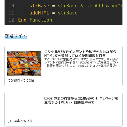
strBase
 = 
strBase & strAdd & vbCr
addHTML
 = 
strBase
End
Function
参考サイト
エクセルVBAでインデントや改行を入れながら
HTML文を追加していく便利関数を作る
エクセルVBAで自動でHTML生成シリーズです。今回はイ
ンデントや改行コードを入れながらHTML文を追加してい
く処理を関数化させつつ、Planセクションを生成するプロ
グラムを作っていきます。
tonari-it.com
Excelの表の内容から自分好みのHTMLページを
生成する [VBA] - 自動化.work
jidouka.work