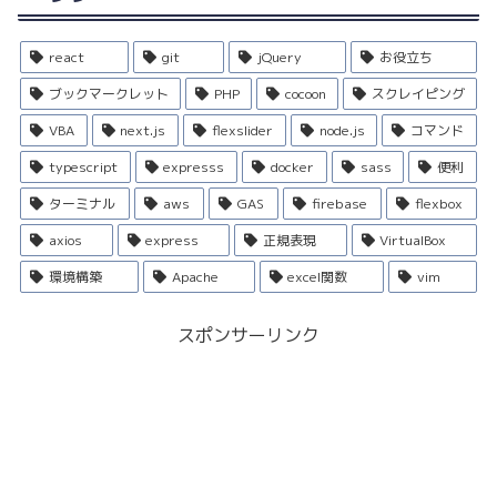
react
git
jQuery
お役立ち
ブックマークレット
PHP
cocoon
スクレイピング
VBA
next.js
flexslider
node.js
コマンド
typescript
expresss
docker
sass
便利
ターミナル
aws
GAS
firebase
flexbox
axios
express
正規表現
VirtualBox
環境構築
Apache
excel関数
vim
スポンサーリンク